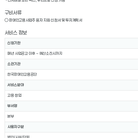
 - 전자메일 또는 팩스, 우편으로 신청 가능
구비서류
○ 장애인고용사업주 융자·지원 신청서 및 투자계획서
서비스 정보
신청기한
매년 사업공고 이후 ~ 예산소진시까지
소관기관
한국장애인고용공단
서비스분야
고용·창업
부서명
본부
사용자구분
법인/시설/단체