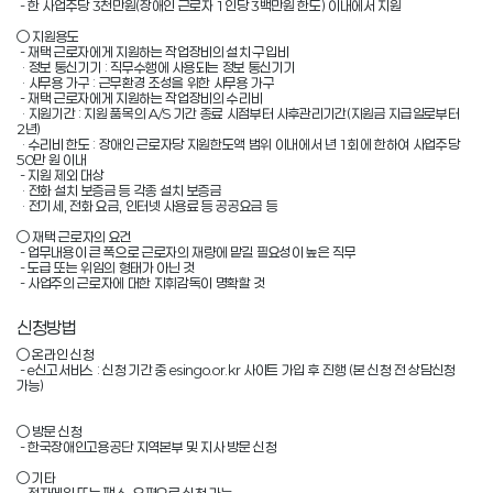
 - 한 사업주당 3천만원(장애인 근로자 1인당 3백만원 한도) 이내에서 지원

○ 지원용도

 - 재택 근로자에게 지원하는 작업장비의 설치·구입비

  · 정보 통신기기 : 직무수행에 사용되는 정보 통신기기

  · 사무용 가구 : 근무환경 조성을 위한 사무용 가구

 - 재택 근로자에게 지원하는 작업장비의 수리비

  · 지원기간 : 지원 품목의 A/S 기간 종료 시점부터 사후관리기간(지원금 지급일로부터 
2년)

  · 수리비 한도 : 장애인 근로자당 지원한도액 범위 이내에서 년 1회에 한하여 사업주당 
50만 원 이내

 - 지원 제외 대상

  · 전화 설치 보증금 등 각종 설치 보증금

  · 전기세, 전화 요금, 인터넷 사용료 등 공공요금 등 

○ 재택 근로자의 요건

 - 업무내용이 큰 폭으로 근로자의 재량에 맡길 필요성이 높은 직무

 - 도급 또는 위임의 형태가 아닌 것

 - 사업주의 근로자에 대한 지휘감독이 명확할 것
신청방법
○ 온라인 신청

 - e신고서비스 : 신청 기간 중 esingo.or.kr 사이트 가입 후 진행 (본 신청 전 상담신청 
가능)

○ 방문 신청

 - 한국장애인고용공단 지역본부 및 지사 방문 신청

○ 기타
