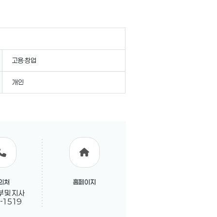
고용·창업
개인
의처
홈페이지
 및 지사
-1519