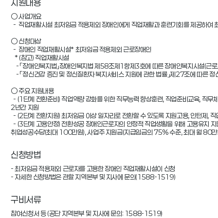
지원내용
○ 사업개요

  -  직업재활시설 최저임금 적용제외 장애인에게 직업재활과 훈련기회를 제공하여 최저임금 이상 양질의 일자리로 전환 지원

○ 신청대상

  -  장애인 직업재활시설* 최저임금 적용제외 근로장애인

   * (참고) 직업재활시설

    - 「장애인복지법」장애인복지법 제58조제1항제3호에 따른 장애인복지시설(근로사업장, 보호작업장)

    - 「정신건강 증진 및 정신질환자 복지서비스 지원에 관한 법률」제27조에 따른 정신재활시설 중 직업재활시설 및 생산품판매시설

○ 주요 지원내용

  - (1단계 전환준비) 직업역량 강화를 위한 직무능력 향상훈련, 직업준비교육, 직무체험, 경제적 지원(고용촉진수당, 월 30만원) 최대 
2년간 지원 

  - (2단계 전환지원) 최저임금 이상 일자리로 전환할 수 있도록 지원고용, 인턴제, 직업훈련 등 다양한 취업지원 프로그램 제공

  - (3단계 고용안정) 전환성공 장애인근로자의 안정적 직업생활을 위해 고용유지 지원(직무지도원, 근로지원인, 보조공학기기 등) 및 
취업성공수당(최대 100만원), 사업주 지원금(지급임금의 75% 수준, 최대 월 80만
신청방법
- 최저임금 적용제외 근로자를 고용한 장애인 직업재활시설이 신청

- 자세한 신청방법은 관할 지역본부 및 지사에 문의(1588-1519)
구비서류
참여신청서 등 (공단 지역본부 및 지사에 문의: 1588-1519)