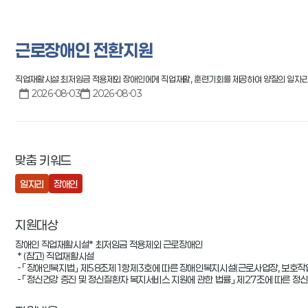
공공기관
근로장애인 전환지원
직업재활시설 최저임금 적용제외 장애인에게 직업재활, 훈련기회를 제공하여 양질의 일자리
2026-08-03
2026-08-03
맞춤 키워드
일자리
장애인
지원대상
장애인 직업재활시설* 최저임금 적용제외 근로장애인

 * (참고) 직업재활시설

 - 「장애인복지법」 제58조제1항제3호에 따른 장애인복지시설(근로사업장, 보호작업장)

 - 「정신건강 증진 및 정신질환자 복지서비스 지원에 관한 법률」 제27조에 따른