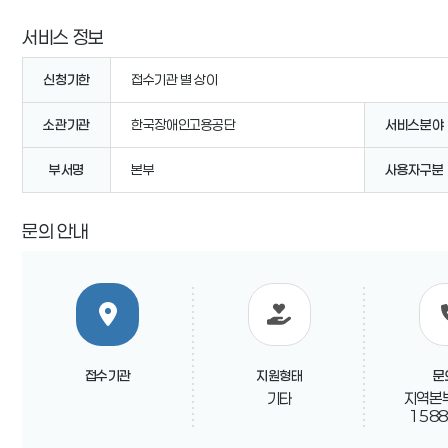
서비스 정보
신청기한
접수기관 별 상이
소관기관
한국장애인고용공단
서비스분야
부서명
본부
사용자구분
문의 안내
접수기관
지원형태
문
기타
지역본부
1588