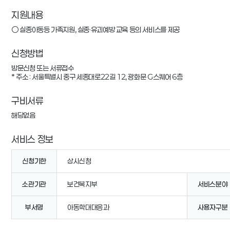
지원내용
○ 실종아동등 가족지원, 실종·유괴예방 교육 등의 서비스를 제공
신청방법
방문신청 또는 서류접수

* 주소 : 서울특별시 중구 세종대로22길 12, 광화문 G스퀘어 6층
구비서류
해당없음
서비스 정보
신청기한
상시신청
소관기관
보건복지부
서비스분야
부서명
아동학대대응과
사용자구분