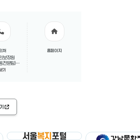
의처
홈페이지
리보장원
동전문팀)
7-0182
보기
기