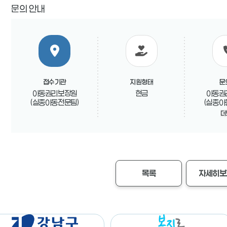
문의 안내
접수기관
지원형태
문
아동권리보장원
현금
아동권
(실종아동전문팀)
(실종아
02-77
더
목록
자세히보