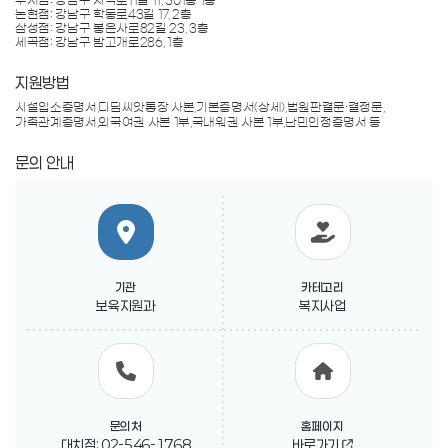
수서점: 강남구 자곡로11길 11, 301동 1층

논현점: 강남구 학동로43길 17, 2층

삼성점: 강남구 봉은사로82길 23, 3층

세곡점: 강남구 밤고개로286, 1층
지원방법
시설입소증명서,디딤씨앗통장 사본,기본증명서(상세),법원판결문∙결정문,
가족관계증명서,외국여권 사본 1부,국내워권 사본 1부,난민인정증명서 등
문의 안내
기관
카테고리
보육지원과
복지사업
문의처
홈페이지
대치점: 02-546-1768
바로가기