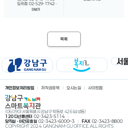
도곡점: 02-529-1742
수서점: 02-451-1797
더보기
논현점: 02-546-1874
삼성점: 02-546-1783
세곡점: 02-451-1794
목록
개인정보처리방침
저작권정책
오시는길
사이트맵
(06090) 서울특별시 강남구 학동로 426(삼성동)
120 다산콜센터
02-3423-5114
당직실 · 야간공휴일
02-3423-6000~3
FAX
02-3423-8800
COPYRIGHT 2024. GANGNAM-GU OFFICE, ALL RIGHTS