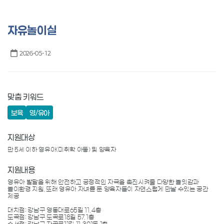
강남구
자유놀이실
2026-05-12
맞춤 키워드
보육
영/유아
지원대상
지원내용
영유아 발달을 위해 안전하고 긍정적인 자극을 촉진시켜줄 다양한 놀잇감과 
놀이환경 지원, 또래 영유아 자녀를 둔 양육자들이 자연스럽게 만날 수있는 공간 
제공

대치점: 강남구 영동대로65길 11, 4층

도곡점: 강남구 도곡로18길 57, 1층
