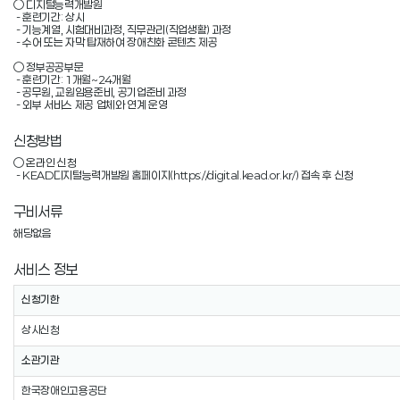
○ 디지털능력개발원

 - 훈련기간: 상시

 - 기능계열, 시험대비과정, 직무관리(직업생활) 과정

 - 수어 또는 자막 탑재하여 장애친화 콘텐츠 제공

○ 정부공공부문

 - 훈련기간: 1개월~24개월

 - 공무원, 교원임용준비, 공기업준비 과정

 - 외부 서비스 제공 업체와 연계 운영
신청방법
○ 온라인 신청

 - KEAD디지털능력개발원 홈페이지(https://digital.kead.or.kr/) 접속 후 신청
구비서류
해당없음
서비스 정보
신청기한
상시신청
소관기관
한국장애인고용공단