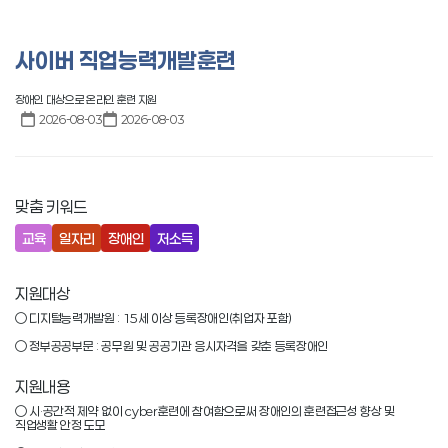
공공기관
사이버 직업능력개발훈련
장애인 대상으로 온라인 훈련 지원
2026-08-03
2026-08-03
맞춤 키워드
교육
일자리
장애인
저소득
지원대상
○ 디지털능력개발원 : 15세 이상 등록장애인(취업자 포함)

○ 정부공공부문 : 공무원 및 공공기관 응시자격을 갖춘 등록장애인
지원내용
○ 시·공간적 제약 없이 cyber훈련에 참여함으로써 장애인의 훈련접근성 향상 및 
직업생활 안정 도모
