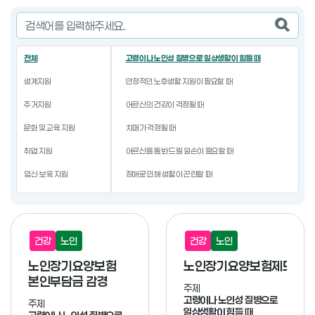
의료비 부담을 덜고 싶을 때
검색
정신건강 증진 등의 도움을 받고 싶을 때
전체
고령이나 노인성 질병으로 일상생활이 힘들 때
생계지원
안정적인 노후생활 지원이 필요할 때
주거지원
어르신의 건강이 걱정될 때
문화 및 교육 지원
치매가 걱정될 때
취업 지원
어르신을 돌봐 드릴 일손이 필요할 때
임신·보육 지원
장애로 인해 생활이 곤란할 때
청소년·청년 지원
자녀 양육에 곤란을 겪을 때
보건의료 지원
교육의 기회를 원할 때
건강
노인
건강
노인
노령층 지원
사회활동과 자립을 원할 때
노인장기요양보험
노인장기요양보험제도
장애인 지원
장애인을 위한 세제혜택을 받고 싶을 때
본인부담금 감경
주제
법률 및 금융 지원
지역사회 복지시설을 이용하고 싶을 때
고령이나 노인성 질병으로
주제
일상생활이 힘들 때
보훈대상자 지원
일자리가 필요할 때(직업능력개발 및 일자리 지원)