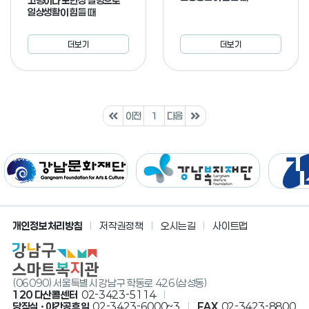
고령이나 노인성 질병으로
일상생활이 힘들 때
기타
안정적인 일상생활을 원할 때
더보기
더보기
의료 및 재활지원이 필요할 때
생활 속 갈등을 현명하게 풀어내고 싶을 때
가족이 특별한 상황에 처했을 때
재정적인 도움이 필요할 때
이전
1
다음
본인이나 가족이 보훈대상자일 때(보훈급여금 등)
본인이나 가족이 보훈대상자일 때(생활안정 지원)
본인이나 가족이 보훈대상자일 때(본인 및 자녀
교육비 지원)
기부하고 싶을 때
개인정보처리방침
저작권정책
오시는길
사이트맵
국방의 의무와 관련하여 도움이 필요할 때
청년의 중장기 자산형성 지원을 받고 싶을 때
어르신을 위한 요금감면 혜택이 궁금할 때
(06090) 서울특별시 강남구 학동로 426(삼성동)
120 다산콜센터
02-3423-5114
각종요금을 감면받고 싶을 때
당직실 · 야간공휴일
02-3423-6000~3
FAX
02-3423-8800