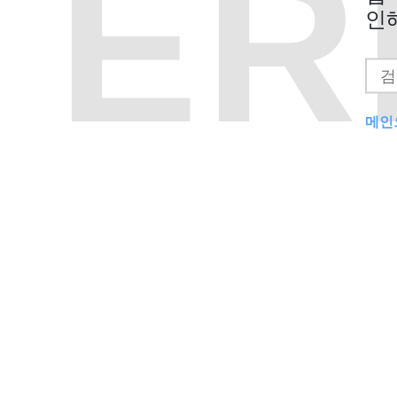
ER
인
메인